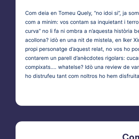
EMBED
Com deia en Tomeu Quely, “no idoi si”, ja so
com a minim: vos contam sa inquietant i terrorí
curva” no li fa ni ombra a n’aquesta història 
acollona? idò en una nit de mistela, en Iker X
propi personatge d’aquest relat, no vos ho p
contarem un parell d’anècdotes rigolars: cuc
compixats…. whatelse? Idò una review de vari
ho distrufeu tant com noltros ho hem disfruita
Co