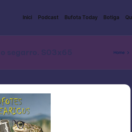
Inici
Podcast
Bufota Today
Botiga
Qu
go segarro. S03x65
Home