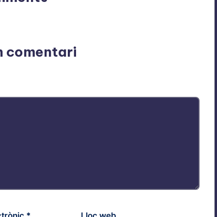
n’t you start the discussion?
n comentari
Els camps necessaris estan marcats amb
*
ctrònic
*
Lloc web