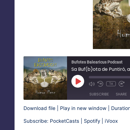
Bufotes Balearicus Podcast
Sa Buf(b)ota de Puntiró,
Play
1x
Mute/Unmute
Rewind
Fas
Episode
Episode
10
For
SUBSCRIBE
SHARE
Seconds
30
sec
Download file
|
Play in new window
|
Duratio
SHARE
PocketCasts
Spotify
Subscribe:
PocketCasts
|
Spotify
|
iVoox
RSS FEED
LINK