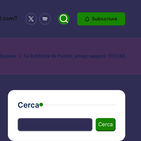
X
Spotify
i som?
Subscriure
Episode
Sa Buf(b)ota de Puntiró, amego segarro. S03x65
Cerca
Cerca