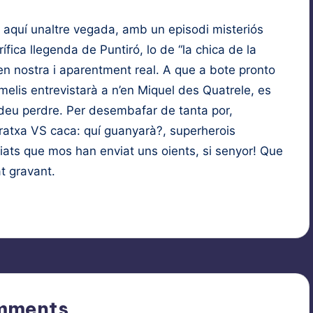
m aquí unaltre vegada, amb un episodi misteriós
fica llegenda de Puntiró, lo de “la chica de la
ben nostra i aparentment real. A que a bote pronto
imelis entrevistarà a n’en Miquel des Quatrele, es
odeu perdre. Per desembafar de tanta por,
aratxa VS caca: quí guanyarà?, superherois
ats que mos han enviat uns oients, si senyor! Que
t gravant.
mments