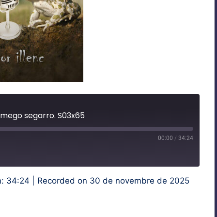
 amego segarro. S03x65
00:00
/
34:24
t
ward
onds
n: 34:24
|
Recorded on 30 de novembre de 2025
iVoox