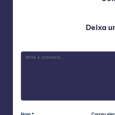
No comments yet. Why do
Deixa u
L'adreça electrònica no es publicarà.
Nom
*
Correu ele