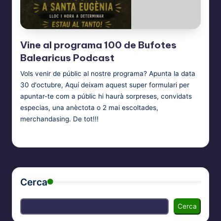
Vine al programa 100 de Bufotes
Balearicus Podcast
Vols venir de públic al nostre programa? Apunta la data
30 d'octubre, Aquí deixam aquest super formulari per
apuntar-te com a públic hi haurà sorpreses, convidats
especias, una anèctota o 2 mai escoltades,
merchandasing. De tot!!!
Bufotes Balearicus
17 de maig de 2026
Posted
by
Cerca
Cerca