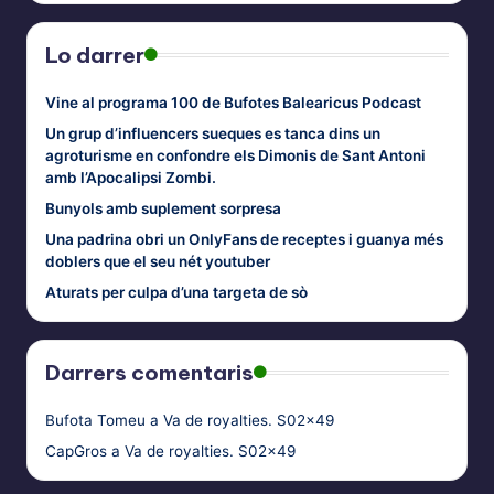
Lo darrer
Vine al programa 100 de Bufotes Balearicus Podcast
Un grup d’influencers sueques es tanca dins un
agroturisme en confondre els Dimonis de Sant Antoni
amb l’Apocalipsi Zombi.
Bunyols amb suplement sorpresa
Una padrina obri un OnlyFans de receptes i guanya més
doblers que el seu nét youtuber
Aturats per culpa d’una targeta de sò
Darrers comentaris
Bufota Tomeu
a
Va de royalties. S02x49
CapGros
a
Va de royalties. S02x49