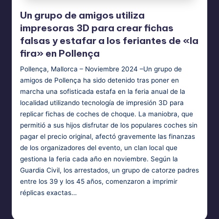
Un grupo de amigos utiliza
impresoras 3D para crear fichas
falsas y estafar a los feriantes de «la
fira» en Pollença
Pollença, Mallorca – Noviembre 2024 –Un grupo de
amigos de Pollença ha sido detenido tras poner en
marcha una sofisticada estafa en la feria anual de la
localidad utilizando tecnología de impresión 3D para
replicar fichas de coches de choque. La maniobra, que
permitió a sus hijos disfrutar de los populares coches sin
pagar el precio original, afectó gravemente las finanzas
de los organizadores del evento, un clan local que
gestiona la feria cada año en noviembre. Según la
Guardia Civil, los arrestados, un grupo de catorze padres
entre los 39 y los 45 años, comenzaron a imprimir
réplicas exactas…
Bufotes Balearicus
11 de novembre de 2024
Posted
by