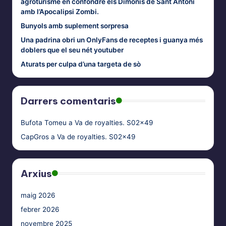
agroturisme en confondre els Dimonis de Sant Antoni
amb l’Apocalipsi Zombi.
Bunyols amb suplement sorpresa
Una padrina obri un OnlyFans de receptes i guanya més
doblers que el seu nét youtuber
Aturats per culpa d’una targeta de sò
Darrers comentaris
Bufota Tomeu
a
Va de royalties. S02x49
CapGros
a
Va de royalties. S02x49
Arxius
maig 2026
febrer 2026
novembre 2025