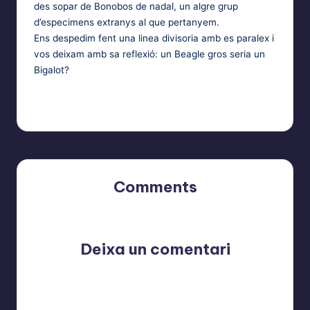
des sopar de Bonobos de nadal, un algre grup
d’especimens extranys al que pertanyem.
Ens despedim fent una linea divisoria amb es paralex i
vos deixam amb sa reflexió: un Beagle gros seria un
Bigalot?
Comments
No comments yet. Why don’t you start the discussion?
Deixa un comentari
L'adreça electrònica no es publicarà.
Els camps
necessaris estan marcats amb
*