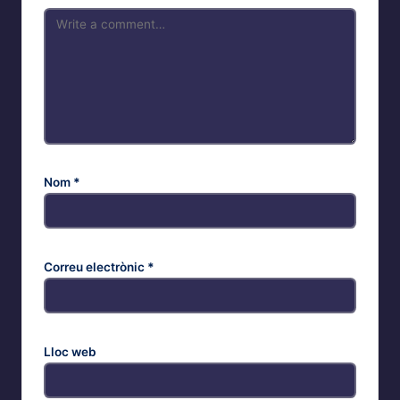
Nom
*
Correu electrònic
*
Lloc web