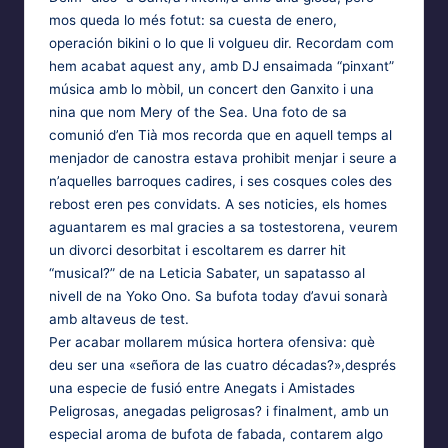
mos queda lo més fotut: sa cuesta de enero,
operación bikini o lo que li volgueu dir. Recordam com
hem acabat aquest any, amb DJ ensaimada “pinxant”
música amb lo mòbil, un concert den Ganxito i una
nina que nom Mery of the Sea. Una foto de sa
comunió d’en Tià mos recorda que en aquell temps al
menjador de canostra estava prohibit menjar i seure a
n’aquelles barroques cadires, i ses cosques coles des
rebost eren pes convidats. A ses noticies, els homes
aguantarem es mal gracies a sa tostestorena, veurem
un divorci desorbitat i escoltarem es darrer hit
“musical?” de na Leticia Sabater, un sapatasso al
nivell de na Yoko Ono. Sa bufota today d’avui sonarà
amb altaveus de test.
Per acabar mollarem música hortera ofensiva: què
deu ser una «señora de las cuatro décadas?»,després
una especie de fusió entre Anegats i Amistades
Peligrosas, anegadas peligrosas? i finalment, amb un
especial aroma de bufota de fabada, contarem algo