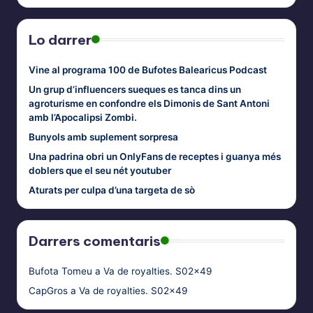
Lo darrer
Vine al programa 100 de Bufotes Balearicus Podcast
Un grup d’influencers sueques es tanca dins un
agroturisme en confondre els Dimonis de Sant Antoni
amb l’Apocalipsi Zombi.
Bunyols amb suplement sorpresa
Una padrina obri un OnlyFans de receptes i guanya més
doblers que el seu nét youtuber
Aturats per culpa d’una targeta de sò
Darrers comentaris
Bufota Tomeu
a
Va de royalties. S02x49
CapGros
a
Va de royalties. S02x49