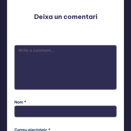
Deixa un comentari
L'adreça electrònica no es publicarà.
Els camps
necessaris estan marcats amb
*
Nom
*
Correu electrònic
*