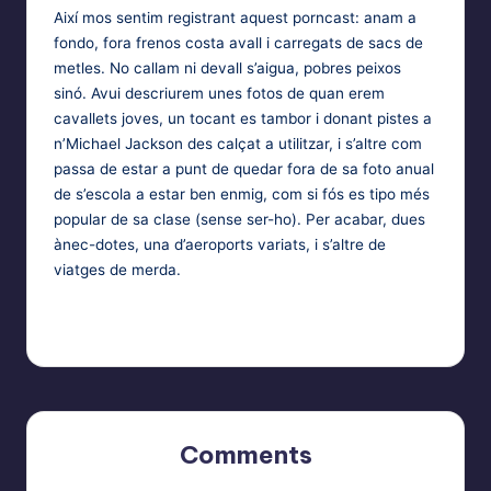
EMBED
Així mos sentim registrant aquest porncast: anam a
fondo, fora frenos costa avall i carregats de sacs de
metles. No callam ni devall s’aigua, pobres peixos
sinó. Avui descriurem unes fotos de quan erem
cavallets joves, un tocant es tambor i donant pistes a
n’Michael Jackson des calçat a utilitzar, i s’altre com
passa de estar a punt de quedar fora de sa foto anual
de s’escola a estar ben enmig, com si fós es tipo més
popular de sa clase (sense ser-ho). Per acabar, dues
ànec-dotes, una d’aeroports variats, i s’altre de
viatges de merda.
Comments
No comments yet. Why don’t you start the discussion?