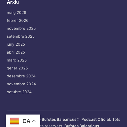
Arxiu
maig 2026
febrer 2026
novembre 2025
setembre 2025
juny 2025
abril 2025
març 2025
gener 2025
desembre 2024
novembre 2024
octubre 2024
Copyright 2026 —
Bufotes Balearicus ::: Podcast Oficial
. Tots
CA
els drets reservats.
Bufotes Balearicus