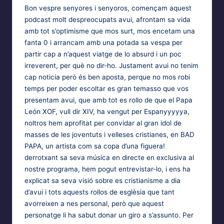
EMBED
Bon vespre senyores i senyoros, començam aquest
podcast molt despreocupats avui, afrontam sa vida
amb tot s’optimisme que mos surt, mos encetam una
fanta 0 i arrancam amb una potada sa vespa per
partir cap a n’aquest viatge de lo absurd i un poc
irreverent, per què no dir-ho. Justament avui no tenim
cap noticia però és ben aposta, perque no mos robi
temps per poder escoltar es gran temasso que vos
presentam avui, que amb tot es rollo de que el Papa
León XOF, vull dir XIV, ha vengut per Espanyyyyya,
noltros hem aprofitat per convidar al gran idol de
masses de les joventuts i velleses cristianes, en BAD
PAPA, un artista com sa copa d’una figuera!
derrotxant sa seva música en directe en exclusiva al
nostre programa, hem pogut entrevistar-lo, i ens ha
explicat sa seva visió sobre es cristianisme a dia
d’avui i tots aquests rollos de esglèsia que tant
avorreixen a nes personal, però que aquest
personatge li ha sabut donar un giro a s’assunto. Per