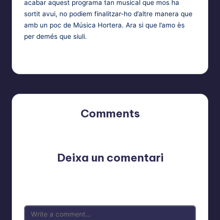
acabar aquest programa tan musical que mos ha
sortit avui, no podiem finalitzar-ho d’altre manera que
amb un poc de Música Hortera. Ara si que l’amo ès
per demés que siuli.
Comments
No comments yet. Why don’t you start the discussion?
Deixa un comentari
L'adreça electrònica no es publicarà.
Els camps
necessaris estan marcats amb
*