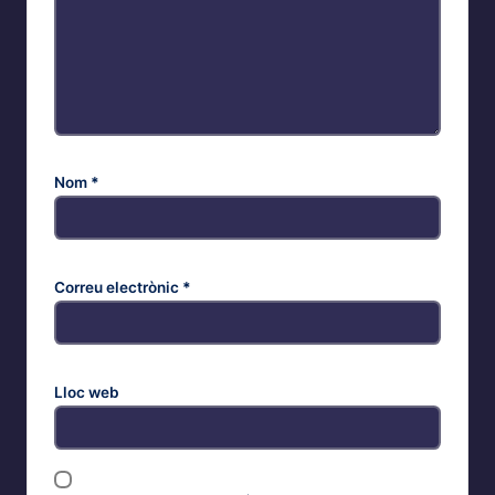
Nom
*
Correu electrònic
*
Lloc web