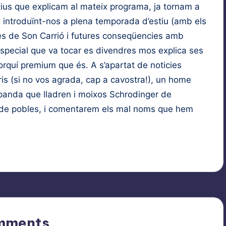
us que explicam al mateix programa, ja tornam a
 introduïnt-nos a plena temporada d’estiu (amb els
es de Son Carrió i futures conseqüencies amb
especial que va tocar es divendres mos explica ses
orquí premium que és. A s’apartat de noticies
ris (si no vos agrada, cap a cavostra!), un home
panda que lladren i moixos Schrodinger de
de pobles, i comentarem els mal noms que hem
mments