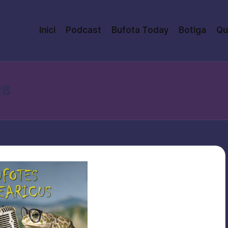
Inici
Podcast
Bufota Today
Botiga
Qu
28