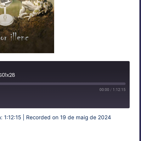
S01x28
00:00
/
1:12:15
t
ward
onds
: 1:12:15
|
Recorded on 19 de maig de 2024
iVoox