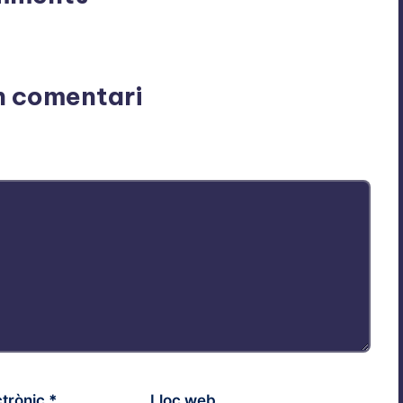
n’t you start the discussion?
n comentari
Els camps necessaris estan marcats amb
*
ctrònic
*
Lloc web