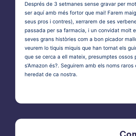
Després de 3 setmanes sense gravar per moti
EMBED
ser aquí amb més fortor que mai! Farem maig
seus pros i contres), xerrarem de ses verben
passada per sa farmacia, i un convidat molt 
seves grans històries com a bon picador mall
veurem lo tiquis miquis que han tornat els gui
que se cerca a ell mateix, presumptes ossos 
s’Amazon és?. Seguirem amb els noms raros 
heredat de ca nostra.
Co