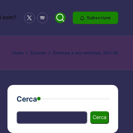
X
Spotify
i som?
Subscriure
Home
Episode
Enpenya a ses verbenes. S01x28
Cerca
Cerca