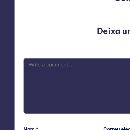
No comments yet. Why do
Deixa u
L'adreça electrònica no es publicarà.
Nom
*
Correu ele