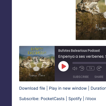
Bufotes Balearicus Podcast
Enpenya a ses verbenes. 
Play
1x
Mute/Unmute
Rewind
Fas
Episode
Episode
10
For
SUBSCRIBE
SHARE
Seconds
30
sec
Download file
|
Play in new window
|
Duration
SHARE
PocketCasts
Spotify
Subscribe:
PocketCasts
|
Spotify
|
iVoox
RSS FEED
LINK