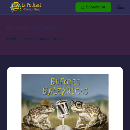
Subscriure
Skip
to
content
En Gori. S01x03
Home
Episode
En Gori. S01x03