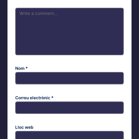
Nom
*
Correu electrònic
*
Lloc web