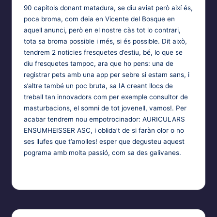
EMBED
90 capitols donant matadura, se diu aviat però així és,
poca broma, com deia en Vicente del Bosque en
aquell anunci, però en el nostre càs tot lo contrari,
tota sa broma possible i més, si és possible. Dit això,
tendrem 2 noticies fresquetes d’estiu, bé, lo que se
diu fresquetes tampoc, ara que ho pens: una de
registrar pets amb una app per sebre si estam sans, i
s’altre també un poc bruta, sa IA creant llocs de
treball tan innovadors com per exemple consultor de
masturbacions, el somni de tot jovenell, vamos!. Per
acabar tendrem nou empotrocinador: AURICULARS
ENSUMHEISSER ASC, i oblida’t de si faràn olor o no
ses llufes que t’amolles! esper que degusteu aquest
pograma amb molta passió, com sa des galivanes.