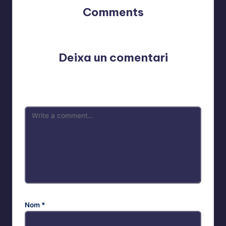
Comments
No comments yet. Why don’t you start the discussion?
Deixa un comentari
L'adreça electrònica no es publicarà.
Els camps
necessaris estan marcats amb
*
Nom
*