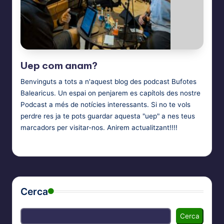
Uep com anam?
Benvinguts a tots a n'aquest blog des podcast Bufotes
Balearicus. Un espai on penjarem es capítols des nostre
Podcast a més de notícies interessants. Si no te vols
perdre res ja te pots guardar aquesta "uep" a nes teus
marcadors per visitar-nos. Anirem actualitzant!!!!
Bufotes Balearicus
1 d'octubre de 2024
Posted
by
Cerca
Cerca