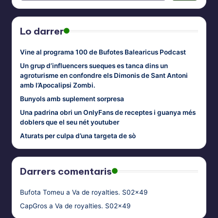
Lo darrer
Vine al programa 100 de Bufotes Balearicus Podcast
Un grup d’influencers sueques es tanca dins un
agroturisme en confondre els Dimonis de Sant Antoni
amb l’Apocalipsi Zombi.
Bunyols amb suplement sorpresa
Una padrina obri un OnlyFans de receptes i guanya més
doblers que el seu nét youtuber
Aturats per culpa d’una targeta de sò
Darrers comentaris
Bufota Tomeu
a
Va de royalties. S02x49
CapGros
a
Va de royalties. S02x49