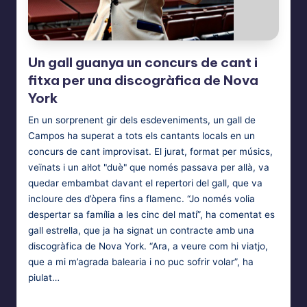
Un gall guanya un concurs de cant i
fitxa per una discogràfica de Nova
York
En un sorprenent gir dels esdeveniments, un gall de
Campos ha superat a tots els cantants locals en un
concurs de cant improvisat. El jurat, format per músics,
veïnats i un al·lot "duè" que només passava per allà, va
quedar embambat davant el repertori del gall, que va
incloure des d’òpera fins a flamenc. “Jo només volia
despertar sa família a les cinc del matí”, ha comentat es
gall estrella, que ja ha signat un contracte amb una
discogràfica de Nova York. “Ara, a veure com hi viatjo,
que a mi m’agrada balearia i no puc sofrir volar”, ha
piulat…
Bufotes Balearicus
1 de desembre de 2024
Posted