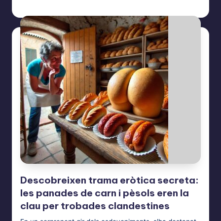
Bufotes Balearicus
6 de novembre de 2024
Posted
by
Descobreixen trama eròtica secreta:
les panades de carn i pèsols eren la
clau per trobades clandestines