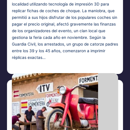
localidad utilizando tecnología de impresión 3D para
replicar fichas de coches de choque. La maniobra, que
permitió a sus hijos disfrutar de los populares coches sin
pagar el precio original, afectó gravemente las finanzas
de los organizadores del evento, un clan local que
gestiona la feria cada año en noviembre. Según la
Guardia Civil, los arrestados, un grupo de catorze padres
entre los 39 y los 45 años, comenzaron a imprimir
réplicas exactas…
Bufotes Balearicus
11 de novembre de 2024
Posted
by