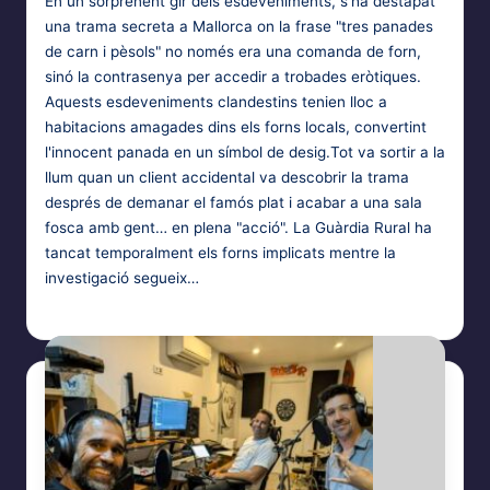
En un sorprenent gir dels esdeveniments, s'ha destapat
una trama secreta a Mallorca on la frase "tres panades
de carn i pèsols" no només era una comanda de forn,
sinó la contrasenya per accedir a trobades eròtiques.
Aquests esdeveniments clandestins tenien lloc a
habitacions amagades dins els forns locals, convertint
l'innocent panada en un símbol de desig.Tot va sortir a la
llum quan un client accidental va descobrir la trama
després de demanar el famós plat i acabar a una sala
fosca amb gent… en plena "acció". La Guàrdia Rural ha
tancat temporalment els forns implicats mentre la
investigació segueix…
Bufotes Balearicus
27 d'octubre de 2024
Posted
by