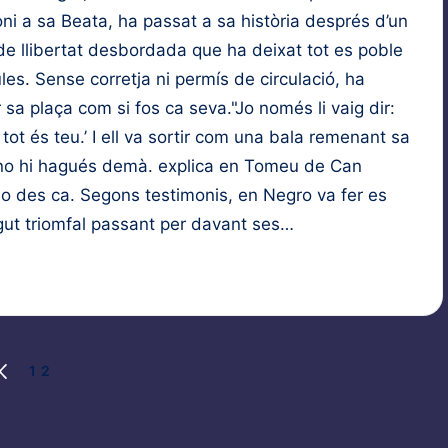
ni a sa Beata, ha passat a sa història després d’un
de llibertat desbordada que ha deixat tot es poble
es. Sense corretja ni permís de circulació, ha
 sa plaça com si fos ca seva."Jo només li vaig dir:
 tot és teu.’ I ell va sortir com una bala remenant sa
no hi hagués demà. explica en Tomeu de Can
mo des ca. Segons testimonis, en Negro va fer es
gut triomfal passant per davant ses…
alearicus
1 de gener de 2025
1
2
PREVIOUS
PAGE