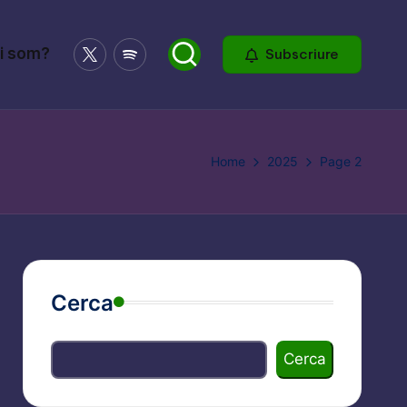
X
Spotify
i som?
Subscriure
Home
2025
Page 2
Cerca
Cerca