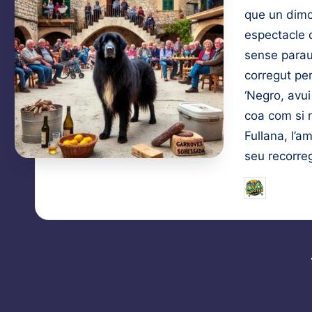
que un dimo
espectacle 
sense paraul
corregut per
‘Negro, avui
coa com si 
Fullana, l’a
seu recorre
Bufotes B
Posted
by
Paginació
de