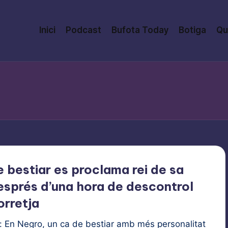
Inici
Podcast
Bufota Today
Botiga
Qu
 bestiar es proclama rei de sa
esprés d’una hora de descontrol
orretja
 En Negro, un ca de bestiar amb més personalitat